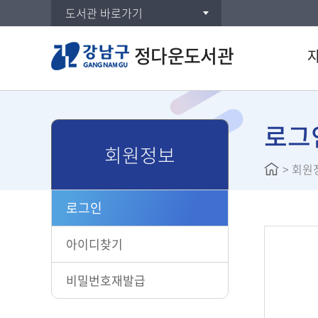
도서관 바로가기
정다운도서관
통합검
DVD/
로그
회원정보
주제별
>
회원
신착자
대출베
로그인
공공도
희망도
아이디찾기
비밀번호재발급