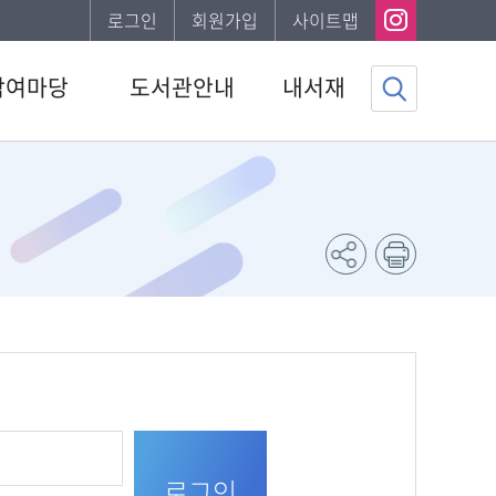
로그인
회원가입
사이트맵
참여마당
도서관안내
내서재
사항
도서관소개
기본정보
하는질문
이용안내
도서이용정보
자게시판
발간자료
관심자료목록
서비스
나의신청정보
조사
나의게시글
채용 공고
도서추천서비스