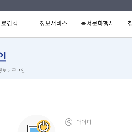
자료검색
정보서비스
독서문화행사
색
강남 북큐레이션
도서관일정
공지
CD검색
정다운 북큐레이션
문화행사
자주
인
검색
전자도서관
정다운시네마
이용
정보
>
로그인
료검색
U도서관
신청
스트
스마트도서관
설문
서관 인기도서
책이음서비스
직원
서신청
책바다서비스
원문정보서비스