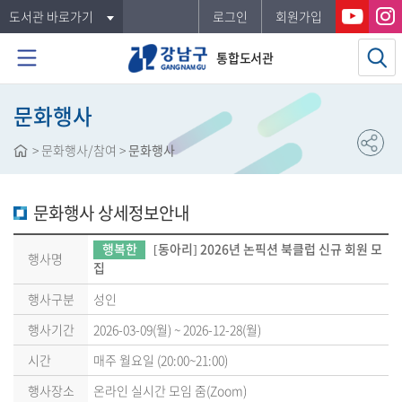
도서관 바로가기
로그인
회원가입
통합도서관
문화행사
>
문화행사/참여
>
문화행사
문화행사 상세정보안내
행복한
[동아리] 2026년 논픽션 북클럽 신규 회원 모
행사명
집
행사구분
성인
행사기간
2026-03-09(월) ~ 2026-12-28(월)
시간
매주 월요일 (20:00~21:00)
행사장소
온라인 실시간 모임 줌(Zoom)