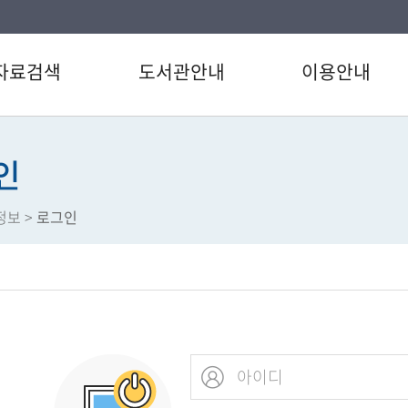
자료검색
도서관안내
이용안내
검색
인사말
이용시간/휴관일
/CD검색
연혁
회원가입
인
별검색
강남구도서관 현황
도서대출/반납/예약
정보
>
로그인
자료검색
도서관운영법규
상호대차서비스
베스트
도서관이용헌장
정보서비스
서관 인기도서
강남구 도서관통계
강남 사서이야기
도서신청
장서/대출데이터
도서관 카드뉴스