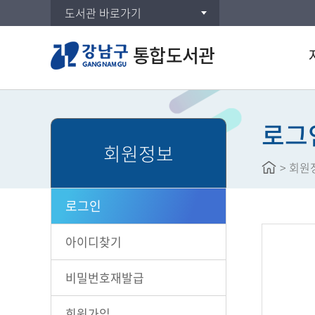
도서관 바로가기
통합도서관
통합
DVD
로그
회원정보
주제
>
회원
신착
대출
로그인
공공도
희망
아이디찾기
비밀번호재발급
회원가입