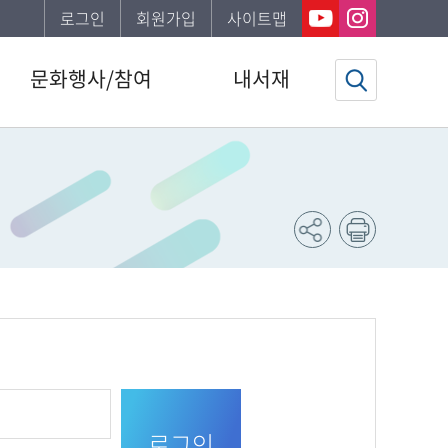
로그인
회원가입
사이트맵
문화행사/참여
내서재
도서관일정
기본정보
문화행사
도서이용정보
공지사항
관심자료목록
자주하는질문
희망도서신청조회
신청서비스안내
문화행사신청조회
강남구 한 책 읽기
도서추천서비스
북스타트
동네서점에 보물있다