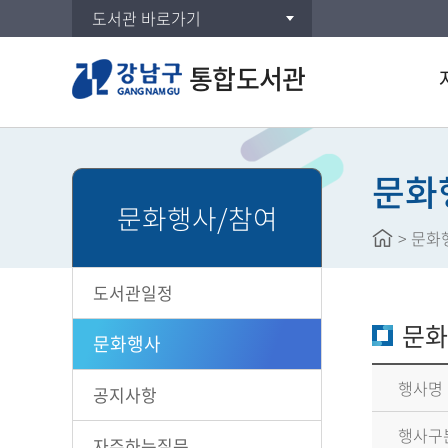
도서관 바로가기
통합도서관
통합
DVD
문화
문화행사/참여
주제
>
문화
신착
대출
도서관일정
공공도
문화
희망
문화행사
행사명
공지사항
행사구
자주하는질문