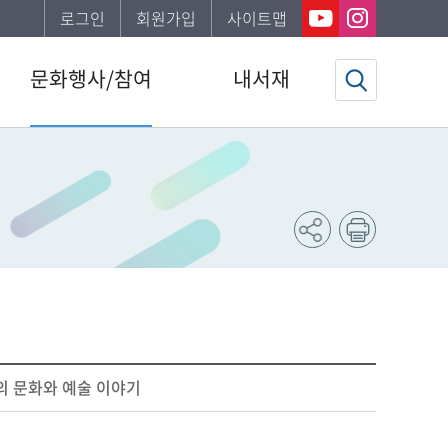
로그인
회원가입
사이트맵
문화행사/참여
내서재
도서관일정
기본정보
문화행사
도서이용정보
공지사항
관심자료목록
자주하는질문
희망도서신청조회
신청서비스안내
문화행사신청조회
강남구 한 책 읽기
도서추천서비스
북스타트
동네서점에 보물있다
대의 문화와 예술 이야기