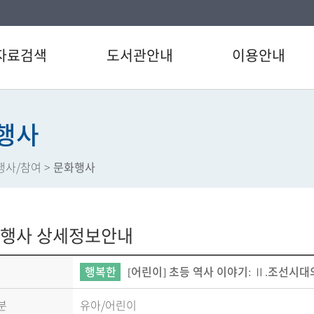
자료검색
도서관안내
이용안내
검색
인사말
이용시간/휴관일
/CD검색
연혁
회원가입
행사
별검색
강남구도서관 현황
도서대출/반납/예약
행사/참여
>
문화행사
자료검색
도서관운영법규
상호대차서비스
베스트
도서관이용헌장
정보서비스
서관 인기도서
강남구 도서관통계
강남 사서이야기
행사 상세정보안내
도서신청
장서/대출데이터
도서관 카드뉴스
행복한
[어린이] 초등 역사 이야기: Ⅱ.조선시
분
유아/어린이