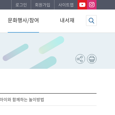
로그인
회원가입
사이트맵
문화행사/참여
내서재
도서관일정
기본정보
문화행사
도서이용정보
공지사항
관심자료목록
자주하는질문
희망도서신청조회
신청서비스안내
문화행사신청조회
강남구 한 책 읽기
도서추천서비스
북스타트
동네서점에 보물있다
 아이와 함께하는 놀이방법