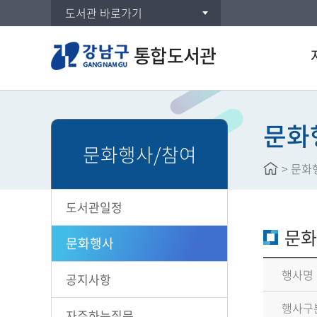
도서관 바로가기
통합도서관
통합
DVD
문화
문화행사/참여
주제
>
문화
신착
대출
도서관일정
공공도
문화
희망
문화행사
행사명
공지사항
행사구
자주하는질문