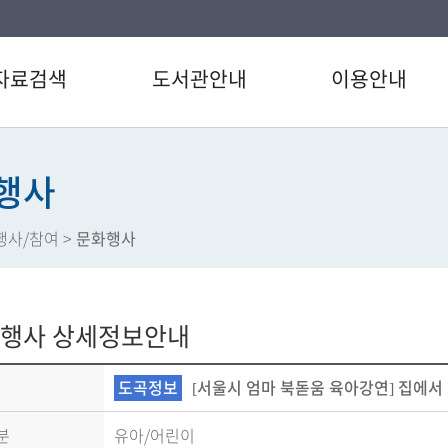
자료검색
도서관안내
이용안내
검색
인사말
이용시간/휴관일
/CD검색
연혁
회원가입
행사
별검색
강남구도서관 현황
도서대출/반납/예약
행사/참여
>
문화행사
자료검색
도서관운영법규
상호대차서비스
베스트
도서관이용헌장
정보서비스
서관 인기도서
강남구 도서관통계
강남 사서이야기
행사 상세정보안내
도서신청
장서/대출데이터
도서관 카드뉴스
도곡정보
[서울시 엄마 북돋움 육아강연] 집에서
분
유아/어린이