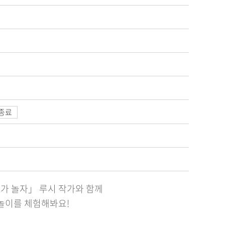
종료
나가 놀자」 루시 작가와 함께
술놀이를 체험해봐요!