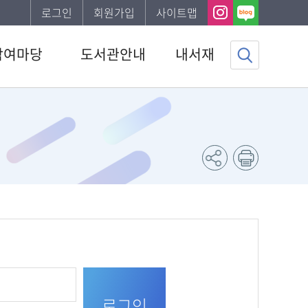
로그인
회원가입
사이트맵
참여마당
도서관안내
내서재
사항
도서관소개
기본정보
하는질문
이용안내
도서이용정보
자게시판
발간자료
관심자료목록
서비스
나의신청정보
조사
나의게시글
채용 공고
도서추천서비스