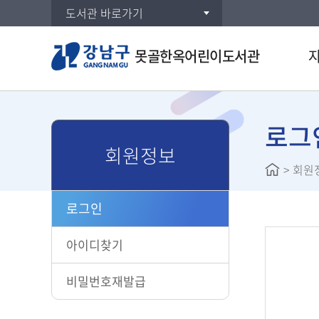
도서관 바로가기
못골한옥어린이도서관
주제별
통합검
로그
회원정보
신착자
>
회원
대출베
공공도
로그인
희망도
아이디찾기
비밀번호재발급