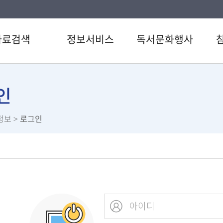
자료검색
정보서비스
독서문화행사
검색
강남 북큐레이션
도서관일정
공지
색
사서추천도서
문화행사
자주
인
료검색
전자도서관
한옥문화 한마당
이용
정보
>
로그인
스트
U도서관
신청
서관 인기도서
스마트도서관
설문
서신청
책이음서비스
직원
책바다서비스
원문정보서비스
지역·향토자료