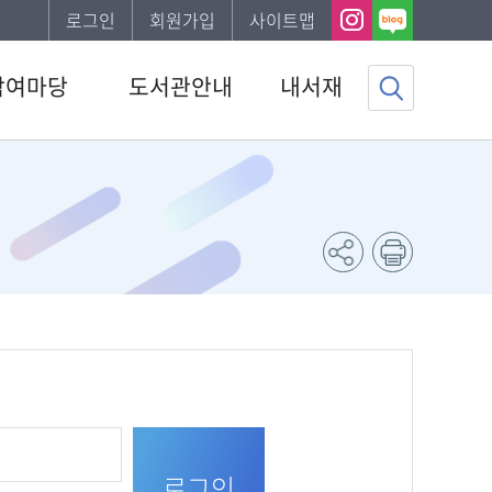
로그인
회원가입
사이트맵
참여마당
도서관안내
내서재
사항
도서관소개
기본정보
하는질문
이용안내
도서이용정보
문의
편의시설
관심자료목록
서비스
발간자료
나의신청정보
게시판
나의게시글
조사
도서추천서비스
채용 공고