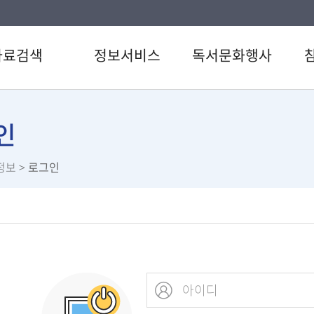
자료검색
정보서비스
독서문화행사
색
전자도서관
도서관일정
공지
CD검색
원문정보서비스
문화행사
자주
인
행물목록
영어원서전자서비스
독서동아리
1:1
정보
>
로그인
검색
오디오북
도곡시네마
신청
료검색
U도서관
독립영화상영회
참여
스트
스마트도서관
도서관 상주작가
설문
서관 인기도서
추천도서
직원
서신청
북큐레이션