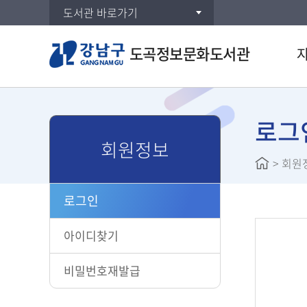
도서관 바로가기
도곡정보문화도서관
통합검
DVD/
로그
회원정보
연속간
>
회원
주제별
신착자
로그인
대출베
공공도
아이디찾기
희망도
비밀번호재발급